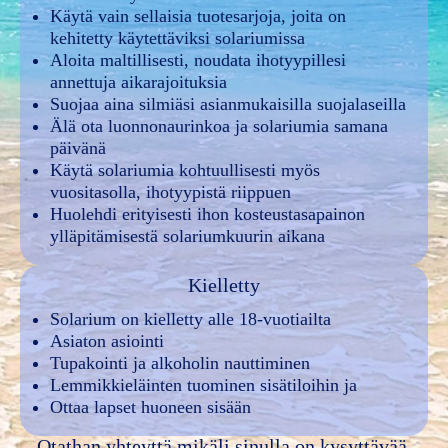
Käytä vain sellaisia tuotesarjoja, joita on
kehitetty käytettäviksi solariumissa
Aloita maltillisesti, noudata ihotyypillesi
annettuja aikarajoituksia
Suojaa aina silmiäsi asianmukaisilla suojalaseilla
Älä ota luonnonaurinkoa ja solariumia samana
päivänä
Käytä solariumia kohtuullisesti myös
vuositasolla, ihotyypistä riippuen
Huolehdi erityisesti ihon kosteustasapainon
ylläpitämisestä solariumkuurin aikana
Kielletty
Solarium on kielletty alle 18-vuotiailta
Asiaton asiointi
Tupakointi ja alkoholin nauttiminen
Lemmikkieläinten tuominen sisätiloihin ja
Ottaa lapset huoneen sisään
Otathan yhteyttä mikäli sinulla on kysyttävää.