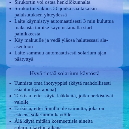
Sirukortin voi ostaa henkilökunnalta
Sirukortin vakuus 3€ jonka saa takaisin
palalsutuksen yhteydessä
Laite käynnistyy automaattisesti 3 min kuluttua
maksusta tai itse käynnistämällä start-
painikkeesta
Käy makuulle ja vedä yläosa halutessasi ala-
asentoon
Laite sammuu automaattisesti solarium ajan
päätyttyä
Hyvä tietää solarium käytöstä
Tunnista oma ihotyyppisi (käytä mahdollisesti
asiantuntijaa apuna)
Tarkista, ettet käytä lääkkeitä, jotka herkistävät
valolle
Tarkista, ettei Sinulla ole sairautta, joka on
esteenä solariumin käytölle
Älä käytä mitään kosmeettisia aineita
solariumkäytön aikana