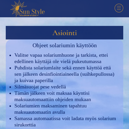
Asiointi
Ohjeet solariumin käyttöön
Valitse vapaa solariumhuone ja tarkista, ettei
edellinen käyttäjä ole vielä pukeutumassa
Puhdista solariumlaite sekä ennen käyttöä että
sen jälkeen desinfiointiaineella (suihkepullossa)
ja kuivaa paperilla
Silmäsuojat pese vedellä
Tämän jälkeen voit maksaa käyntisi
maksuautomaattiin ohjeiden mukaan
Solariumien maksaminen tapahtuu
maksuautomaatin avulla
Samassa automaatissa voit ladata myös solarium
sirukorttia